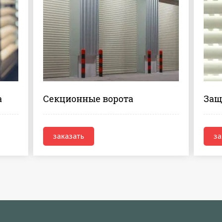
а
Секционные ворота
Защ
заказать
за