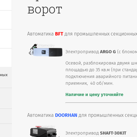
ворот
Автоматика
BFT
для промышленных секционных
Электропривод
ARGO G
(с блоко
Осевой, разблокировка двумя шну
площадью до 35 кв.м (при станд
нных
подключения аварийного питани
приемник, 40 об/мин.
Наличие и цену уточняйте
Автоматика
DOORHAN
для промышленных секци
Электропривод
SHAFT-30KIT