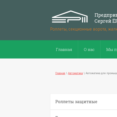
Предпри
Сергей 
Роллеты, секционные ворота, жал
Главная
О нас
Мы п
Главная
\
Автоматика
\ Автоматика для промыш
Роллеты защитные