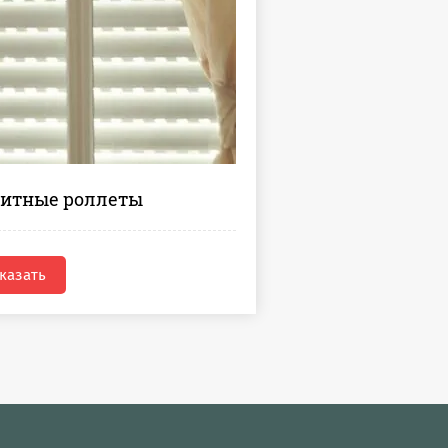
итные роллеты
казать