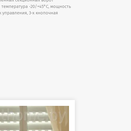
енных секционных ворот
я температура -20/+45°С, мощность
ок управления, 3-х кнопочная