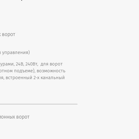
 ворот
м управления)
рами, 24В, 240Вт, для ворот
артном подъеме), возможность
я, встроенный 2-х канальный
онных ворот